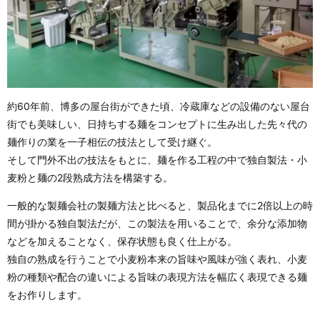
約60年前、博多の屋台街ができた頃、冷蔵庫などの設備のない屋台
街でも美味しい、日持ちする麺をコンセプトに生み出した先々代の
麺作りの業を一子相伝の技法として受け継ぐ。
そして門外不出の技法をもとに、麺を作る工程の中で独自製法・小
麦粉と麺の2段熟成方法を構築する。
一般的な製麺会社の製麺方法と比べると、製品化までに2倍以上の時
間が掛かる独自製法だが、この製法を用いることで、余分な添加物
などを加えることなく、保存状態も良く仕上がる。
独自の熟成を行うことで小麦粉本来の旨味や風味が強く表れ、小麦
粉の種類や配合の違いによる旨味の表現方法を幅広く表現できる麺
をお作りします。